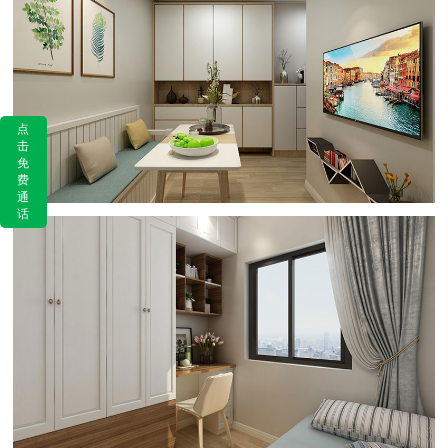
点
击
免
费
通
话